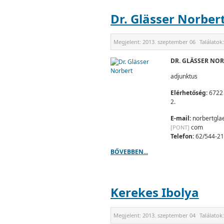
Dr. Glässer Norber
Megjelent:
2013. szeptember 06
Találatok
DR. GLÄSSER NO
adjunktus
Elérhetőség:
6722 
2.
E-mail:
norbertgla
com
[PONT]
Telefon:
62/544-2
BŐVEBBEN...
Kerekes Ibolya
Megjelent:
2013. szeptember 04
Találatok