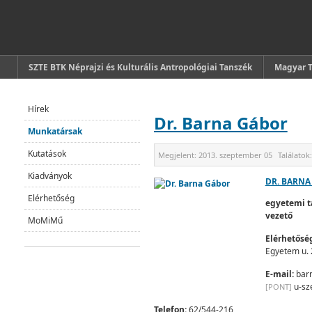
SZTE BTK Néprajzi és Kulturális Antropológiai Tanszék
Magyar 
Hírek
Dr. Barna Gábor
Munkatársak
Kutatások
Megjelent:
2013. szeptember 05
Találatok
Kiadványok
DR. BARNA
Elérhetőség
egyetemi t
vezető
MoMiMű
Elérhetősé
Egyetem u. 
E-mail:
bar
u-sz
[PONT]
Telefon:
62/544-216