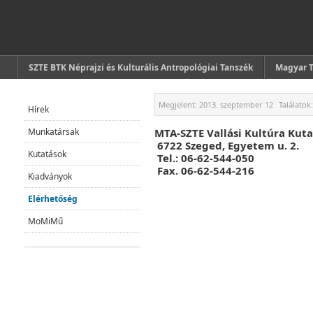
SZTE BTK Néprajzi és Kulturális Antropológiai Tanszék
Magyar 
Megjelent:
2013. szeptember 12
Találatok
Hírek
Munkatársak
MTA-SZTE Vallási Kultúra Kut
6722 Szeged, Egyetem u. 2.
Kutatások
Tel.: 06-62-544-050
Fax. 06-62-544-216
Kiadványok
Elérhetőség
MoMiMű