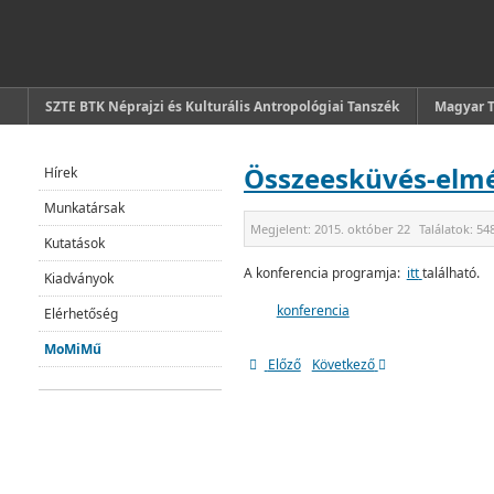
SZTE BTK Néprajzi és Kulturális Antropológiai Tanszék
Magyar 
Összeesküvés-elmé
Hírek
Munkatársak
Megjelent:
2015. október 22
Találatok:
54
Kutatások
A konferencia programja:
itt
található.
Kiadványok
konferencia
Elérhetőség
MoMiMű
Előző
Következő