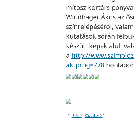
mítosz kortárs ponyva
Windhager Ákos az ős
színrelépéséről, valam
kutatások során felbu
készült képek alul, va
a
http://www.szimbio
aktprog=778
honlapon
Előző
Következő