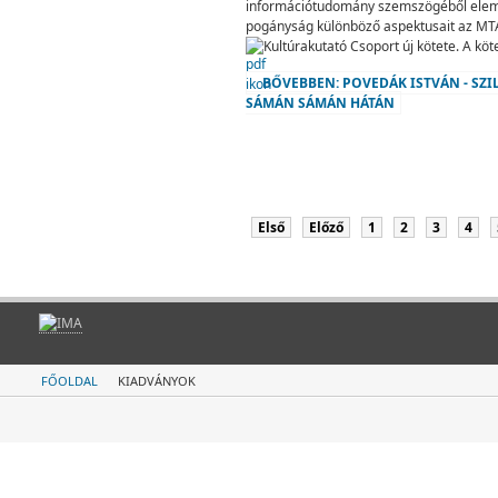
információtudomány szemszögéből elemz
pogányság különböző aspektusait az MT
Kultúrakutató Csoport új kötete. A köt
BŐVEBBEN: POVEDÁK ISTVÁN - SZIL
SÁMÁN SÁMÁN HÁTÁN
Első
Előző
1
2
3
4
FŐOLDAL
KIADVÁNYOK