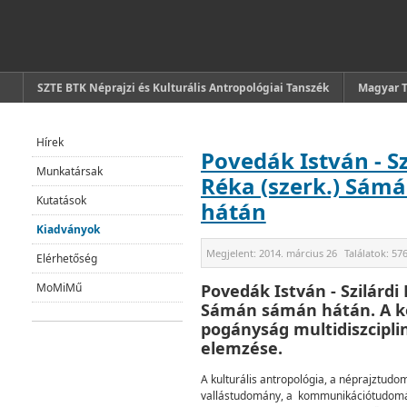
SZTE BTK Néprajzi és Kulturális Antropológiai Tanszék
Magyar 
Hírek
Povedák István - Sz
Munkatársak
Réka (szerk.) Sám
Kutatások
hátán
Kiadványok
Megjelent:
2014. március 26
Találatok:
57
Elérhetőség
MoMiMű
Povedák István - Szilárdi 
Sámán sámán hátán. A k
pogányság multidiszcipli
elemzése.
A kulturális antropológia, a néprajztudo
vallástudomány, a kommunikációtudomá