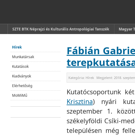
SZTE BTK Néprajzi és Kulturális Antropológiai Tanszék
Magyar 
Fábián Gabrie
Hírek
Munkatársak
terepkutatás
Kutatások
Kiadványok
Kategória:
Hírek
Megjelent:
2018. szepte
Elérhetőség
Kutatócsoportunk ké
MoMiMű
Krisztina
) nyári kut
szeptember 1. közöt
székelyföldi Csíki-me
településen még fell