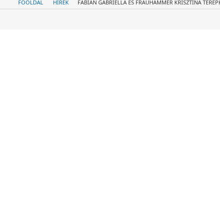
FŐOLDAL
HÍREK
FÁBIÁN GABRIELLA ÉS FRAUHAMMER KRISZTINA TERE