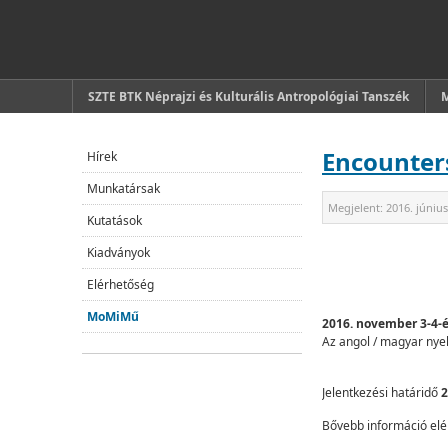
SZTE BTK Néprajzi és Kulturális Antropológiai Tanszék
Encounters
Hírek
Munkatársak
Megjelent:
2016. június
Kutatások
Kiadványok
Elérhetőség
MoMiMű
2016. november 3-4-
Az angol / magyar nyel
Jelentkezési határidő
2
Bővebb információ elérh