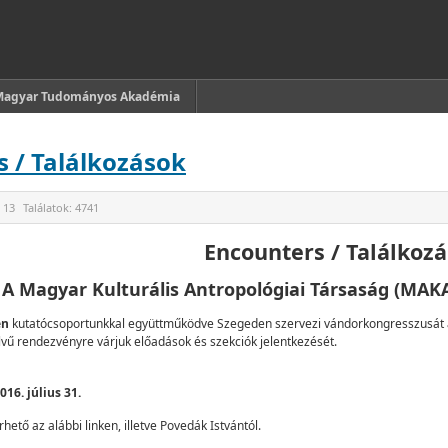
Magyar Tudományos Akadémia
 / Találkozások
 13
Találatok:
4741
Encounters / Találkoz
A Magyar Kulturális Antropológiai Társaság (MA
én
kutatócsoportunkkal együttműködve Szegeden szervezi vándorkongresszusát a 
vű rendezvényre várjuk előadások és szekciók jelentkezését.
016. július 31.
ető az alábbi linken, illetve Povedák Istvántól.